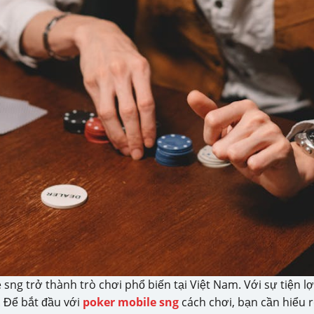
sng trở thành trò chơi phổ biến tại Việt Nam. Với sự tiện l
. Để bắt đầu với
poker mobile sng
cách chơi, bạn cần hiểu 