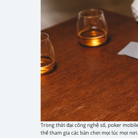
Trong thời đại công nghệ số, poker mobile 
thể tham gia các bàn chơi mọi lúc mọi nơi