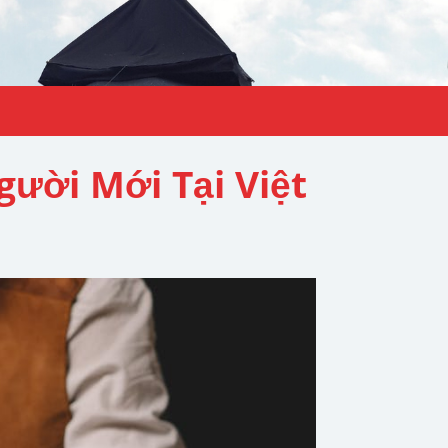
ười Mới Tại Việt