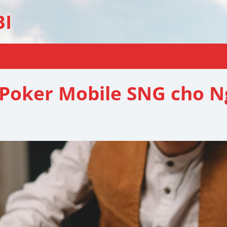
BI
Poker Mobile SNG cho Ng