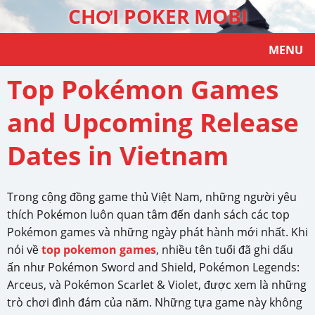
CHƠI POKER MOBI
MENU
Top Pokémon Games
and Upcoming Release
Dates in Vietnam
Trong cộng đồng game thủ Việt Nam, những người yêu
thích Pokémon luôn quan tâm đến danh sách các top
Pokémon games và những ngày phát hành mới nhất. Khi
nói về
top pokemon games
, nhiều tên tuổi đã ghi dấu
ấn như Pokémon Sword and Shield, Pokémon Legends:
Arceus, và Pokémon Scarlet & Violet, được xem là những
trò chơi đình đám của năm. Những tựa game này không