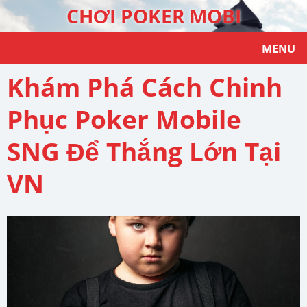
CHƠI POKER MOBI
MENU
Khám Phá Cách Chinh
Phục Poker Mobile
SNG Để Thắng Lớn Tại
VN