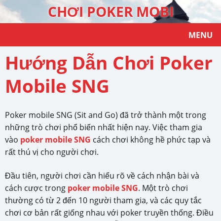
CHƠI POKER MOBI
MENU
Hướng Dẫn Chơi Poker
Mobile SNG
Poker mobile SNG (Sit and Go) đã trở thành một trong
những trò chơi phổ biến nhất hiện nay. Việc tham gia
vào
poker mobile SNG
cách chơi không hề phức tạp và
rất thú vị cho người chơi.
Đầu tiên, người chơi cần hiểu rõ về cách nhận bài và
cách cược trong
poker mobile SNG
. Một trò chơi
thường có từ 2 đến 10 người tham gia, và các quy tắc
chơi cơ bản rất giống nhau với poker truyền thống. Điều